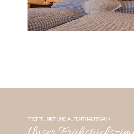
TREFFPUNKT UND AUFENTHALTSRAUM
Unser Frühstückszim