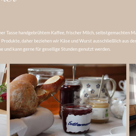
iner Tasse handgebrühtem Kaffee, frischer Milch, selbstgemachten 
er Produkte, daher beziehen wir Käse und Wurst ausschließlich aus 
e und kann gerne für gesellige Stunden genutzt werden.