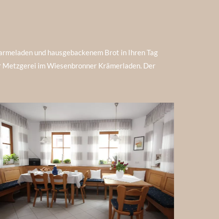
Marmeladen und hausgebackenem Brot in Ihren Tag
der Metzgerei im Wiesenbronner Krämerladen. Der