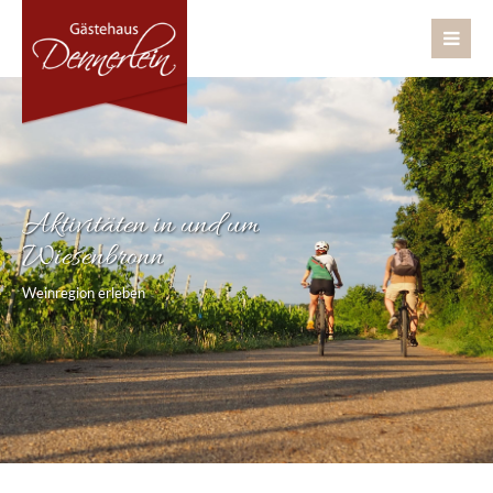
Aktivitäten in und um
Wiesenbronn
Weinregion erleben