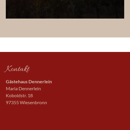
Kontakt
Gästehaus Dennerlein
Maria Dennerlein
Koboldstr. 18
97355 Wiesenbronn