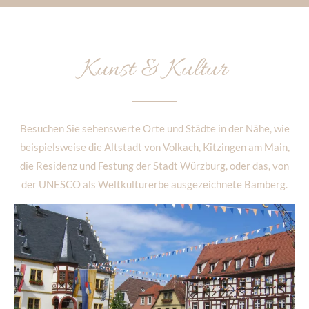
Kunst & Kultur
Besuchen Sie sehenswerte Orte und Städte in der Nähe, wie
beispielsweise die Altstadt von Volkach, Kitzingen am Main,
die Residenz und Festung der Stadt Würzburg, oder das, von
der UNESCO als Weltkulturerbe ausgezeichnete Bamberg.
Besuchen Sie Volkach an der Mainschleife!