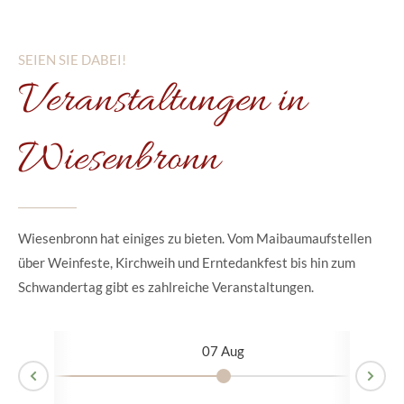
SEIEN SIE DABEI!
Veranstaltungen in
Wiesenbronn
Wiesenbronn hat einiges zu bieten. Vom Maibaumaufstellen
über Weinfeste, Kirchweih und Erntedankfest bis hin zum
Schwandertag gibt es zahlreiche Veranstaltungen.
07 Aug
Ne
rev